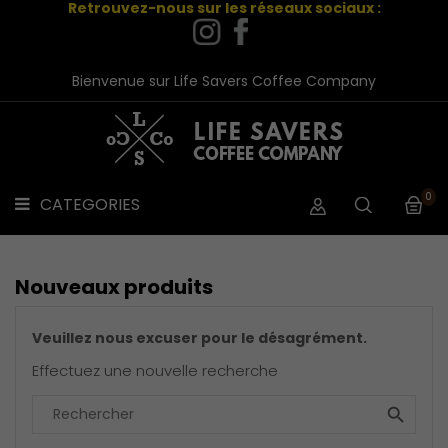
Retrouvez-nous sur les réseaux sociaux :
CAFES
CATEGORIES

TEA
Bienvenue sur Life Savers Coffee Company
LINE
VETEMENTS
ACCESSOIRES
0
CATEGORIES

PACKS
PROMOS
CONTACT
Nouveaux produits
Veuillez nous excuser pour le désagrément.
Effectuez une nouvelle recherche
