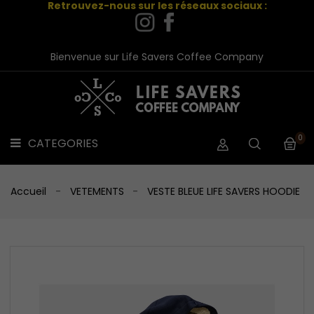
Retrouvez-nous sur les réseaux sociaux :
CAFES
CATEGORIES

TEA
Bienvenue sur Life Savers Coffee Company
LINE
VETEMENTS
ACCESSOIRES
0
CATEGORIES

PACKS
PROMOS
CONTACT
Accueil
VETEMENTS
VESTE BLEUE LIFE SAVERS HOODIE