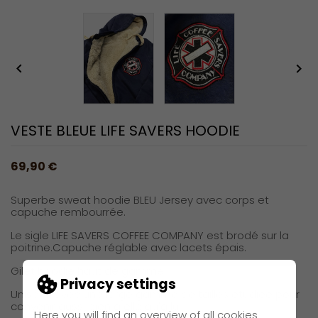


VESTE BLEUE LIFE SAVERS HOODIE
69,90 €
Superbe sweat hoodie BLEU Jersey avec corps et
capuche rembourrée.
Le sigle LIFE SAVERS COFFEE COMPANY est brodé sur la
poitrine.Capuche réglable avec lacets épais.
Gilet hoodie haut de gamme.
Privacy settings
Unisexe avec une large gamme de tailles étudiée pour
convenir aussi bien à elle qu'à lui.
Here you will find an overview of all cookies