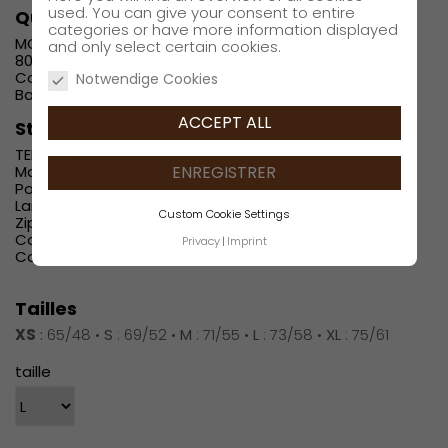
used. You can give your consent to entire
Qualité
categories or have more information displayed
MOLLETON 280
and only select certain cookies.
80% coton - 20% polyester
Corps et capuche doublés en sherpa 100% polyester
Notwendige Cookies
Bas et poignets en bord côte élasthanne 2x2
ACCEPT ALL
Style
TENDANCE
ENREGISTRER
Manches montées
Poche kangourou
Large lacet contrasté à la capuche
Custom Cookie Settings
Zip caché
Coupe ajustée
Privacy
Imprint
Coupé cousu
Tailles
XS
:
65/48 •
S
: 69/52 •
M
: 71/55 •
L
: 73/58 •
XL
: 75/61
taille